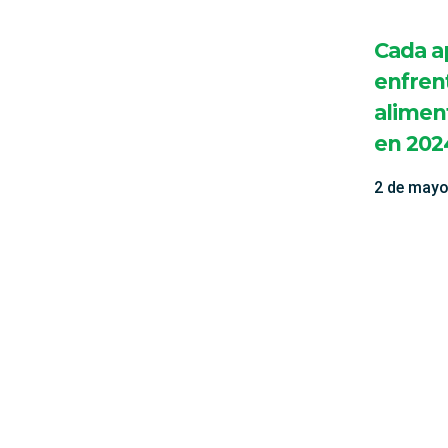
Cada a
enfren
aliment
en 202
2 de may