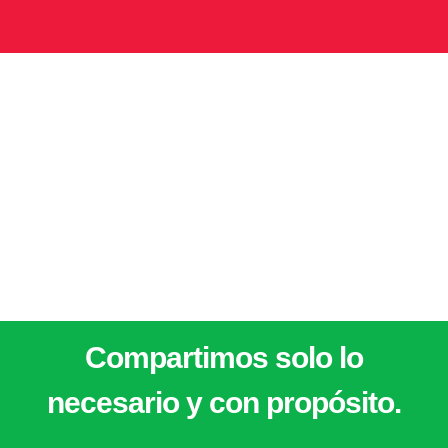
Alimentos para la vida IAP.
Priv. Pasteur 4 Col. Mercurio Querétaro, Qro.
contacto@bamxqro.org
442 912 2753
442 912 2754
Compartimos solo lo
necesario y con propósito.