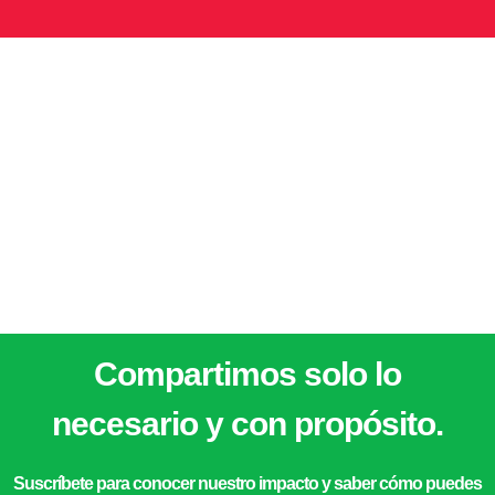
Alimentos para la vida IAP.
Priv. Pasteur 4 Col. Mercurio Querétaro, Qro.
contacto@bamxqro.org
442 912 2753
442 912 2754
Compartimos solo lo
necesario y con propósito.
Suscríbete para conocer nuestro impacto y saber cómo puedes