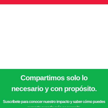
Alimentos para la vida IAP.
Priv. Pasteur 4 Col. Mercurio Querétaro, Qro.
contacto@bamxqro.org
442 912 2753
442 912 2754
Compartimos solo lo
necesario y con propósito.
Suscríbete para conocer nuestro impacto y saber cómo puedes
sumarte cuando más se necesita.