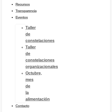
Recursos
Transparencia
Eventos
Taller
de
constelaciones
Taller
de
constelaciones
organizacionales
Octubre,
mes
de
la
alimentación
Contacto