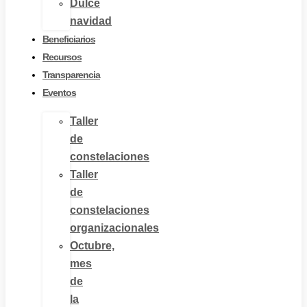
Dulce
navidad
Beneficiarios
Recursos
Transparencia
Eventos
Taller
de
constelaciones
Taller
de
constelaciones
organizacionales
Octubre,
mes
de
la