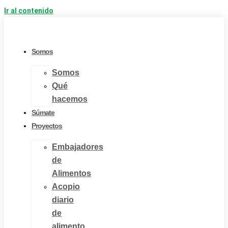
Ir al contenido
Somos
Somos
Qué
hacemos
Súmate
Proyectos
Embajadores
de
Alimentos
Acopio
diario
de
alimento