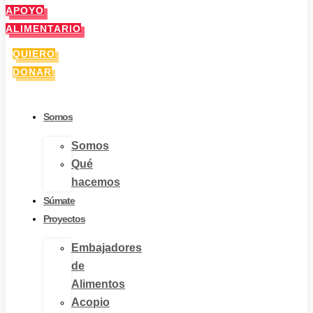
APOYO
ALIMENTARIO
QUIERO
DONAR
Somos
Somos
Qué
hacemos
Súmate
Proyectos
Embajadores
de
Alimentos
Acopio