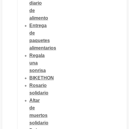
diario
de
alimento
Entrega
de
paquetes
alimentarios
Regala
una
sonrisa
BIKETHON
Rosario
solidario
Altar
de
muertos
solidario