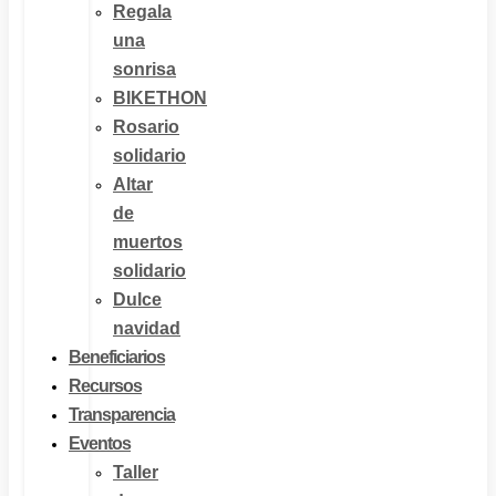
Regala
una
sonrisa
BIKETHON
Rosario
solidario
Altar
de
muertos
solidario
Dulce
navidad
Beneficiarios
Recursos
Transparencia
Eventos
Taller