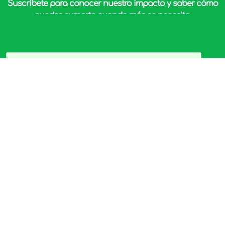
Suscríbete para conocer nuestro impacto y saber cómo
puedes sumarte cuando más se necesita.
SUSCRIBIRME