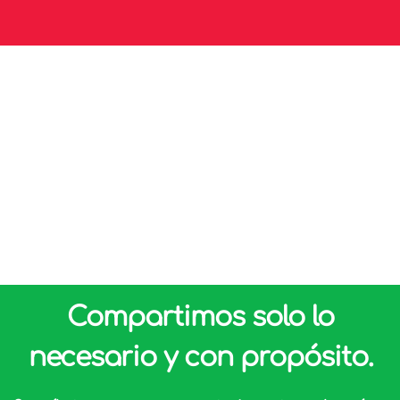
Alimentos para la vida IAP.
Priv. Pasteur 4 Col. Mercurio Querétaro, Qro.
contacto@bamxqro.org
442 912 2753
442 912 2754
Compartimos solo lo
necesario y con propósito.