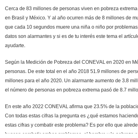
Cerca de 83 millones de personas viven en pobreza extrema 
en Brasil y México. Y al año ocurren más de 8 millones de mu
que cada 10 segundos muere una niña o niño por problemas r
datos son alarmantes y si es de tu interés este tema el artícu
ayudarte.
Según la Medición de Pobreza del CONEVAL en 2020 en Méx
personas. De este total en el año 2018 51.9 millones de per
millones para el año 2020. Un alarmante aumento de 3.8 mil
el número de personas en pobreza extrema pasó de 8.7 millo
En este año 2022 CONEVAL afirma que 23.5% de la población
Con todas estas cifras la pregunta es ¿qué estamos haciend
estas cifras y combatir este problema? Es por ello que alred
buscan combatir ambos problemas, el hambre y la pobreza c